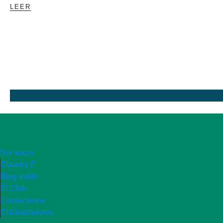
LEER
Ser socio
Country E
Blog estilo
El Club
Contáctenos
Colaboradores