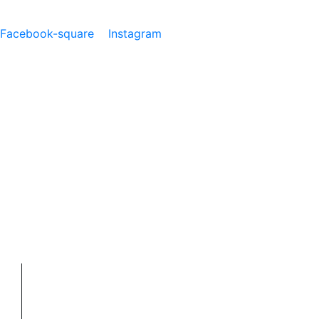
Facebook-square
Instagram
Si eres socio ingresa aquí
SOY COUNTRY
SOY COUNTRY