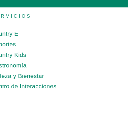
ERVICIOS
untry E
portes
untry Kids
stronomía
leza y Bienestar
tro de Interacciones